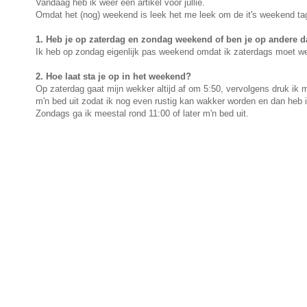
Vandaag heb ik weer een artikel voor jullie.
Omdat het (nog) weekend is leek het me leek om de it's weekend ta
1. Heb je op zaterdag en zondag weekend of ben je op andere d
Ik heb op zondag eigenlijk pas weekend omdat ik zaterdags moet w
2. Hoe laat sta je op in het weekend?
Op zaterdag gaat mijn wekker altijd af om 5:50, vervolgens druk ik m
m'n bed uit zodat ik nog even rustig kan wakker worden en dan heb 
Zondags ga ik meestal rond 11:00 of later m'n bed uit.