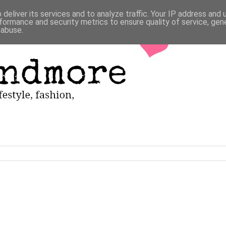
deliver its services and to analyze traffic. Your IP address and
formance and security metrics to ensure quality of service, ge
 abuse.