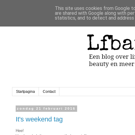
This site uses cookies from Google to 
are shared with Google along with per
statistics, and to detect and address
Startpagina
Contact
zondag 21 februari 2016
It's weekend tag
Hee!