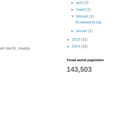
►
april
(2)
►
maart
(1)
▼
februari
(1)
It's weekend tag
►
januari
(1)
►
2015
(31)
►
2014
(16)
eel slecht, maarja.
Totaal aantal pageviews
143,503