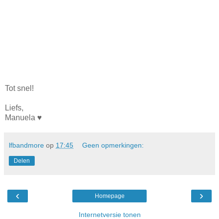
Tot snel!
Liefs,
Manuela ♥︎
lfbandmore
op
17:45
Geen opmerkingen:
Delen
‹
›
Homepage
Internetversie tonen