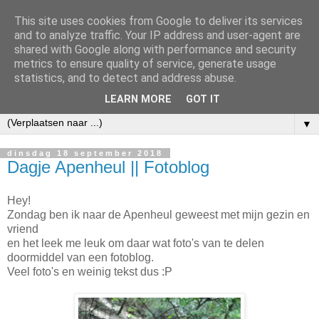
This site uses cookies from Google to deliver its services
and to analyze traffic. Your IP address and user-agent are
shared with Google along with performance and security
metrics to ensure quality of service, generate usage
statistics, and to detect and address abuse.
LEARN MORE
GOT IT
▼
dinsdag 18 september 2018
Dagje Apenheul || Fotoblog
Hey!
Zondag ben ik naar de Apenheul geweest met mijn gezin en
vriend
en het leek me leuk om daar wat foto's van te delen
doormiddel van een fotoblog.
Veel foto's en weinig tekst dus :P