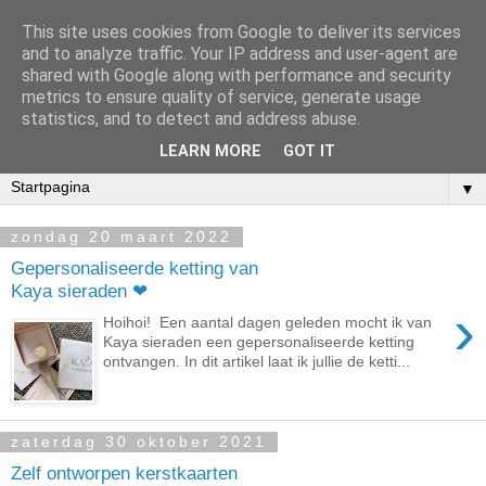
This site uses cookies from Google to deliver its services
and to analyze traffic. Your IP address and user-agent are
shared with Google along with performance and security
metrics to ensure quality of service, generate usage
statistics, and to detect and address abuse.
LEARN MORE
GOT IT
▼
zondag 20 maart 2022
Gepersonaliseerde ketting van
Kaya sieraden ❤︎
›
Hoihoi! Een aantal dagen geleden mocht ik van
Kaya sieraden een gepersonaliseerde ketting
ontvangen. In dit artikel laat ik jullie de ketti...
zaterdag 30 oktober 2021
Zelf ontworpen kerstkaarten