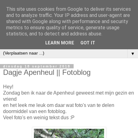
This site uses cookies from Google to deliver its services
and to analyze traffic. Your IP address and user-agent are
shared with Google along with performance and security
metrics to ensure quality of service, generate usage
statistics, and to detect and address abuse.
LEARN MORE
GOT IT
▼
dinsdag 18 september 2018
Dagje Apenheul || Fotoblog
Hey!
Zondag ben ik naar de Apenheul geweest met mijn gezin en
vriend
en het leek me leuk om daar wat foto's van te delen
doormiddel van een fotoblog.
Veel foto's en weinig tekst dus :P