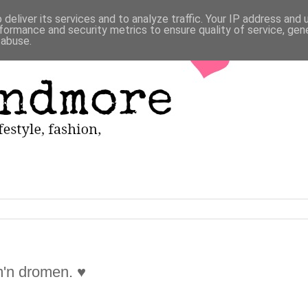
deliver its services and to analyze traffic. Your IP address and
formance and security metrics to ensure quality of service, ge
 abuse.
m'n dromen. ♥