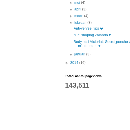
►
mei
(4)
►
april
(3)
►
maart
(4)
▼
februari
(3)
Anti-verveel tips ❤️
Mini shoplog Zalando ♥
Body mist Victoria's Secret,poncho 
m'n dromen. ♥
►
januari
(3)
►
2014
(16)
Totaal aantal pageviews
143,511