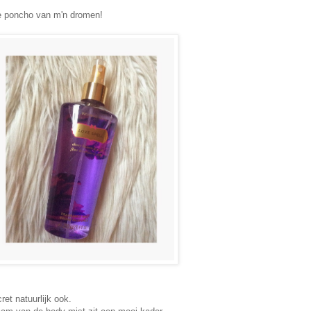
 de poncho van m'n dromen!
et natuurlijk ook.