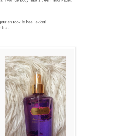
aam van de body mist zit een mooi kader.
eur en rook ie heel lekker!
fris.