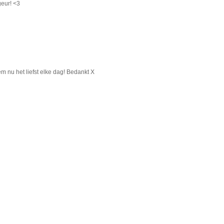
geur! <3
m nu het liefst elke dag! Bedankt X