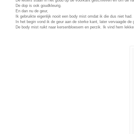
De letters staan in het goud op de voorkant geschreven en om de n
De dop is ook goudkleurig.
En dan nu de geur,
Ik gebruikte eigenlijk nooit een body mist omdat ik die dus niet had.
In het begin vond ik de geur aan de sterke kant, later vervaagde de g
De body mist ruikt naar kersenbloesem en perzik. Ik vind hem lekker 