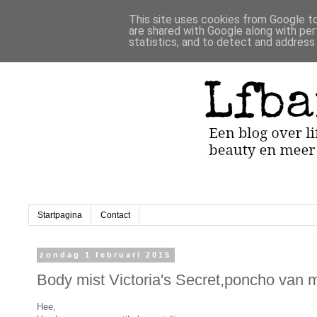
This site uses cookies from Google to 
are shared with Google along with per
statistics, and to detect and address
Startpagina
Contact
zondag 1 februari 2015
Body mist Victoria's Secret,poncho van 
Hee,