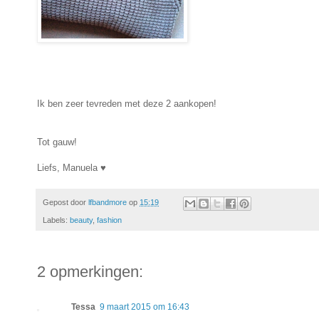
Ik ben zeer tevreden met deze 2 aankopen!
Tot gauw!
Liefs, Manuela ♥
Gepost door
lfbandmore
op
15:19
Labels:
beauty
,
fashion
2 opmerkingen:
Tessa
9 maart 2015 om 16:43