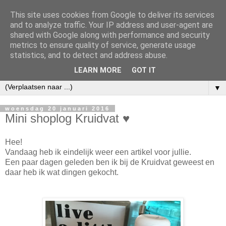
This site uses cookies from Google to deliver its services
and to analyze traffic. Your IP address and user-agent are
shared with Google along with performance and security
metrics to ensure quality of service, generate usage
statistics, and to detect and address abuse.
LEARN MORE
GOT IT
▼
woensdag 20 januari 2016
Mini shoplog Kruidvat ♥︎
Hee!
Vandaag heb ik eindelijk weer een artikel voor jullie.
Een paar dagen geleden ben ik bij de Kruidvat geweest en
daar heb ik wat dingen gekocht.