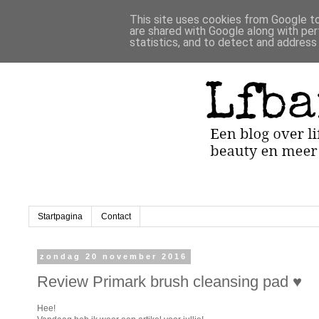
This site uses cookies from Google to 
are shared with Google along with per
statistics, and to detect and address
Startpagina
Contact
zondag 20 november 2016
Review Primark brush cleansing pad ♥︎
Hee!