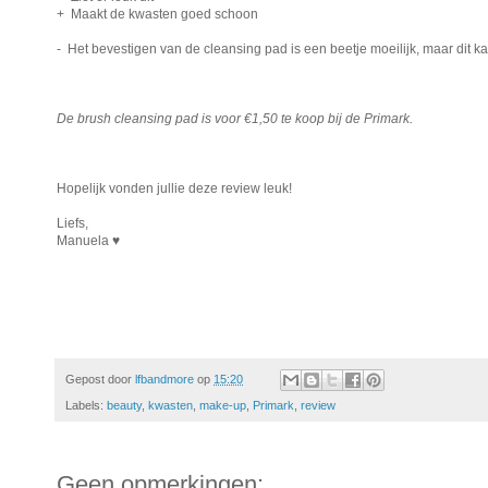
+ Maakt de kwasten goed schoon
- Het bevestigen van de cleansing pad is een beetje moeilijk, maar dit k
De brush cleansing pad is voor €1,50 te koop bij de Primark.
Hopelijk vonden jullie deze review leuk!
Liefs,
Manuela ♥︎
Gepost door
lfbandmore
op
15:20
Labels:
beauty
,
kwasten
,
make-up
,
Primark
,
review
Geen opmerkingen: