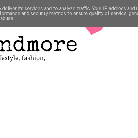
deliver its services and to analyze traffic. Your IP address and
formance and security metrics to ensure quality of service, ge
 abuse.