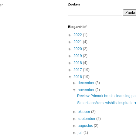
Zoeken
er.
Blogarchief
►
2022
(1)
►
2021
(4)
►
2020
(2)
►
2019
(2)
►
2018
(4)
►
2017
(19)
▼
2016
(19)
►
december
(3)
▼
november
(2)
Review Primark brush cleansing pad
Sinterklaas/kerst wishlist inspiratie ♥
►
oktober
(2)
►
september
(2)
►
augustus
(2)
►
juli
(1)